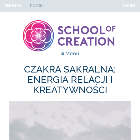
Skip to navigation
Przejdź do treści
ENGLISH
POLSKI
LOGIN
≡
Menu
CZAKRA SAKRALNA:
ENERGIA RELACJI I
KREATYWNOŚCI