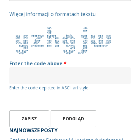
WIęcej informacji o formatach tekstu
                     M@S                    d8b                
                     HHE                    Y@P                
                     5EE                                       
 8SS  5MM  95859MEH  5E959b.    .dM@b.     M8H5  9ES  M55  8@@ 
 HME  E9M     dHHP   98S "@8b  d@@P"85b    "9@@  99S  @9H  5@8 
 SMH  @9H    d@HP    M8H  5SE  S@5  @M8     E9H  S8S  8M9  9@H 
 Y59b H88   dM@P     HES  5MH  YE9b SEE     HHS  YM@b 5HS d88P 
  "YE9@@S  5M8@5H5M  5HH  S89   "YEM9MS     9MS   "Y5SH5H9@P"  
      E89                           @S9     @EE                
 YSb dE@P                      YEb dE8P    d5@P                
  "YE@P"                        "YE@P"   HH9P"                 
Enter the code above
*
Enter the code depicted in ASCII art style.
NAJNOWSZE POSTY