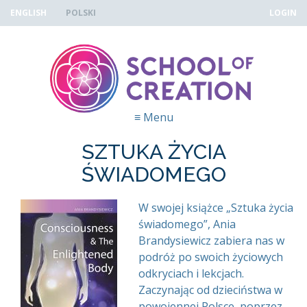
Skip to navigation
Przejdź do treści
ENGLISH
POLSKI
LOGIN
≡
Menu
SZTUKA ŻYCIA
ŚWIADOMEGO
CONSCIOUSNESS AND THE
W swojej książce „Sztuka życia
świadomego”, Ania
ENLIGHTENED BODY
Brandysiewicz zabiera nas w
podróż po swoich życiowych
odkryciach i lekcjach.
Zaczynając od dzieciństwa w
powojennej Polsce, poprzez