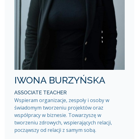
IWONA BURZYŃSKA
ASSOCIATE TEACHER
Wspieram organizacje, zespoły i osoby w
świadomym tworzeniu projektów oraz
współpracy w biznesie. Towarzyszę w
tworzeniu zdrowych, wspierających relacji,
począwszy od relacji z samym sobą.