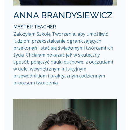
ANNA BRANDYSIEWICZ
MASTER TEACHER
Założyłam Szkołę Tworzenia, aby umożliwić
ludziom przekształcenie ograniczających
przekonań i stać się świadomymi twórcami ich
życia. Chciałam pokazać jak w skuteczny
sposób połączyć nauki duchowe, z odczuciami
w ciele, wewnętrznym intuicyjnym
przewodnikiem i praktycznym codziennym
procesem tworzenia.