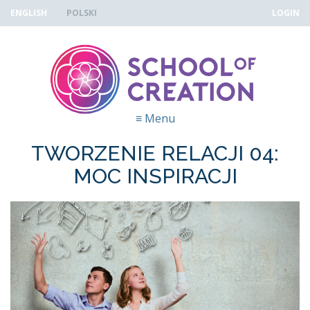
Skip to navigation
Przejdź do treści
ENGLISH
POLSKI
LOGIN
≡
Menu
TWORZENIE RELACJI 04:
MOC INSPIRACJI