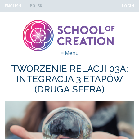
Skip to navigation
Przejdź do treści
ENGLISH
POLSKI
LOGIN
≡
Menu
TWORZENIE RELACJI 03A:
INTEGRACJA 3 ETAPÓW
(DRUGA SFERA)